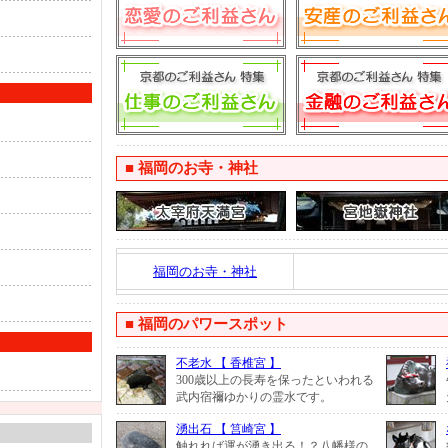
■
福岡のお寺・神社
福岡のお寺・神社
■
福岡のパワースポット
不老水 【 香椎宮 】
300歳以上の長寿を保ったといわれる
武内宿禰ゆかりの霊水です。
湧出石 【 筥崎宮 】
触れれば運が湧き出る！？八幡様の