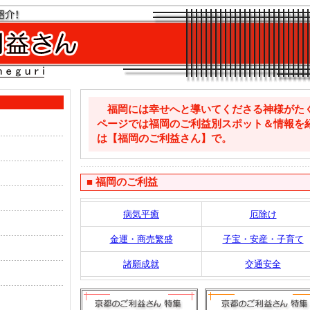
福岡には幸せへと導いてくださる神様がた
ページでは福岡のご利益別スポット＆情報を
は【福岡のご利益さん】で。
■
福岡のご利益
病気平癒
厄除け
金運・商売繁盛
子宝・安産・子育て
諸願成就
交通安全