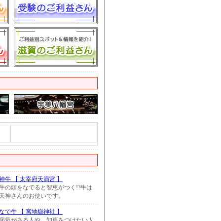
神牛 【 太宰府天満宮 】
牛の頭をなでると智恵がつく!?牛は
天神さんのお使いです。
なで牛 【 宮地嶽神社 】
病気がある人や、知恵をつけたい人