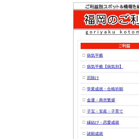
ご利益
□
病気平癒
□
病気平癒【病気別】
□
厄除け
□
学業成就・合格祈願
□
金運・商売繁盛
□
子宝・安産・子育て
□
縁結び・恋愛成就
□
諸願成就