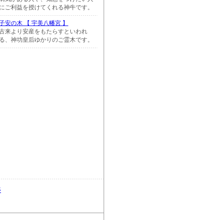
にご利益を授けてくれる神牛です。
子安の木 【 宇美八幡宮 】
古来より安産をもたらすといわれ
る、神功皇后ゆかりのご霊木です。
盛