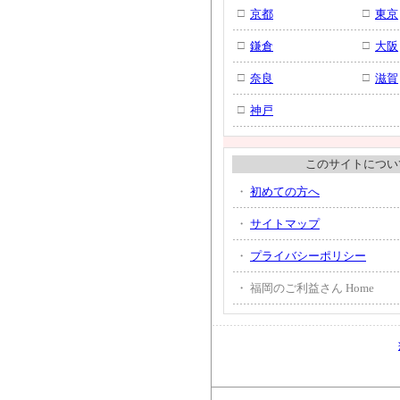
□
□
京都
東京
□
□
鎌倉
大阪
□
□
奈良
滋賀
□
神戸
このサイトについ
・
初めての方へ
・
サイトマップ
・
プライバシーポリシー
・
福岡のご利益さん Home