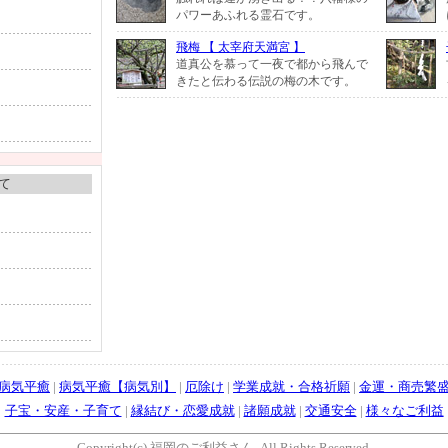
パワーあふれる霊石です。
飛梅 【 太宰府天満宮 】
道真公を慕って一夜で都から飛んで
きたと伝わる伝説の梅の木です。
て
病気平癒
|
病気平癒【病気別】
|
厄除け
|
学業成就・合格祈願
|
金運・商売繁
子宝・安産・子育て
|
縁結び・恋愛成就
|
諸願成就
|
交通安全
|
様々なご利益
Copyright(c) 福岡のご利益さん. All Rights Reserved.