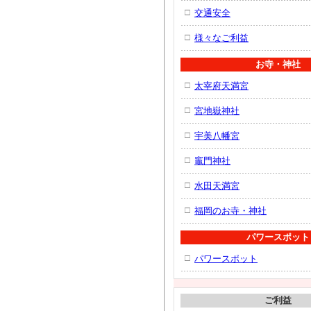
□
交通安全
□
様々なご利益
お寺・神社
□
太宰府天満宮
□
宮地嶽神社
□
宇美八幡宮
□
竈門神社
□
水田天満宮
□
福岡のお寺・神社
パワースポット
□
パワースポット
ご利益