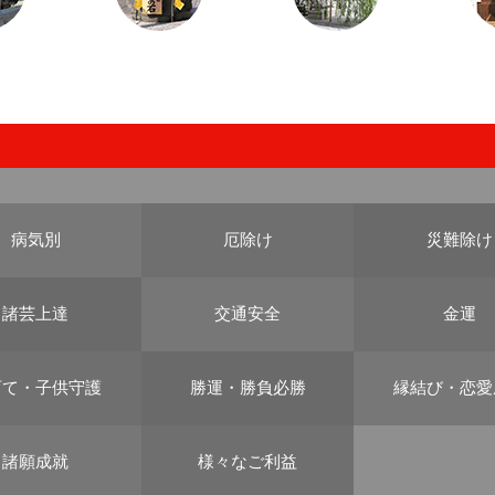
病気別
厄除け
災難除け
諸芸上達
交通安全
金運
育て・子供守護
勝運・勝負必勝
縁結び・恋愛
諸願成就
様々なご利益