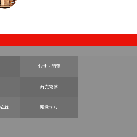
出世・開運
商売繁盛
成就
悪縁切り