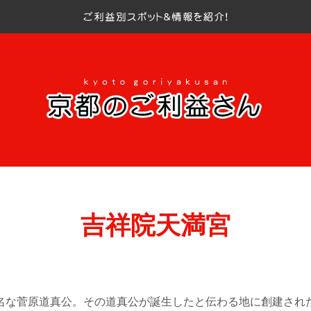
吉祥院天満宮
名な菅原道真公。その道真公が誕生したと伝わる地に創建され