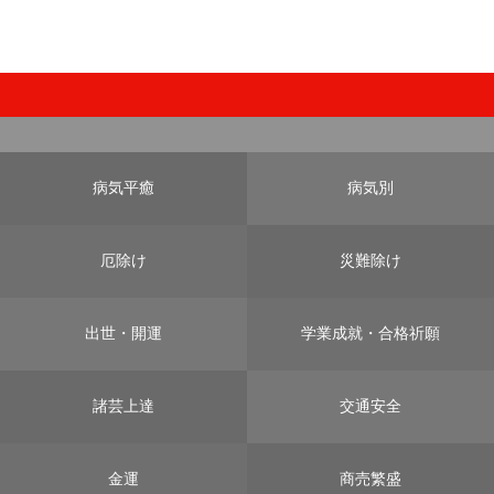
病気平癒
病気別
厄除け
災難除け
出世・開運
学業成就・合格祈願
諸芸上達
交通安全
金運
商売繁盛